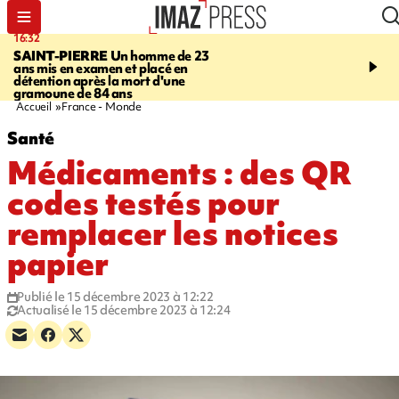
16:32
21:08
SAINT-PIERRE
Un homme de 23
MONDE
Arabie saoudit
ans mis en examen et placé en
et Turquie scellent un p
détention après la mort d'une
défense en pleine guerr
gramoune de 84 ans
Orient
Accueil
France - Monde
Santé
Médicaments : des QR
codes testés pour
remplacer les notices
papier
Publié le 15 décembre 2023 à 12:22
Actualisé le 15 décembre 2023 à 12:24