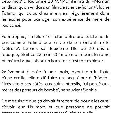
deux mois" à l'automne 2019. "Ma fille m'a dit +Maman
on dirait qu'on vit dans un film de science-fiction+", lâche
Fatima, qui aujourd'hui intervient régulièrement dans
les écoles pour partager son expérience de mère de
radicalisé.
Pour Sophie, "la fêlure" est d'un autre ordre. Elle ne dit
pas comme Fatima que la vie de son enfant a été
"détruite". Léonor, sa deuxième fille de 30 ans à
l'époque, était ce 22 mars 2016 au matin dans la rame
du métro bruxellois où un kamikaze s'est fait exploser.
Grièvement blessée à une main, ayant perdu l'ouïe
d'une oreille, elle a dû faire un long séjour à l'hôpital.
"Très vite à ses côtés, aux soins intensifs, j'ai pensé aux
mères des poseurs de bombe", se souvient Sophie.
"Je me suis dit que ça devait être terrible pour elles aussi
d'avoir leur fils mort, et que personne ne pouvait
entendre la douleur de ces mères", ajoute-t-elle.