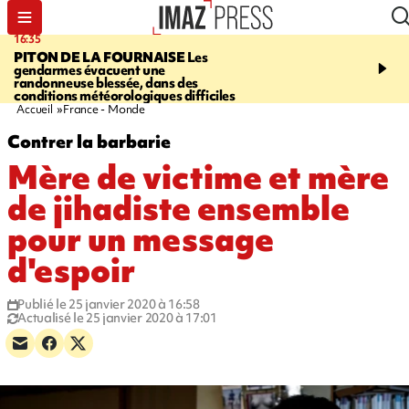
16:35
06:58
PITON DE LA FOURNAISE
Les
À LA UNE CE MATIN
M
gendarmes évacuent une
la Corniche, Cascade bl
randonneuse blessée, dans des
touristes de retour en G
conditions météorologiques difficiles
insolite, marins indonés
Accueil
France - Monde
Contrer la barbarie
Mère de victime et mère
de jihadiste ensemble
pour un message
d'espoir
Publié le 25 janvier 2020 à 16:58
Actualisé le 25 janvier 2020 à 17:01