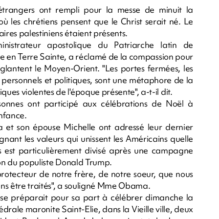
 étrangers ont rempli pour la messe de minuit la
 où les chrétiens pensent que le Christ serait né. Le
res palestiniens étaient présents.
ministrateur apostolique du Patriarche latin de
ne en Terre Sainte, a réclamé de la compassion pour
anglantent le Moyen-Orient. "Les portes fermées, les
x personnels et politiques, sont une métaphore de la
es violentes de l'époque présente", a-t-il dit.
sonnes ont participé aux célébrations de Noël à
enfance.
 et son épouse Michelle ont adressé leur dernier
nant les valeurs qui unissent les Américains quelle
s est particulièrement divisé après une campagne
ion du populiste Donald Trump.
protecteur de notre frère, de notre soeur, que nous
ons être traités", a souligné Mme Obama.
se préparait pour sa part à célébrer dimanche la
rale maronite Saint-Elie, dans la Vieille ville, deux