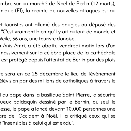
cembre sur un marché de Noël de Berlin (12 morts),
mique (EI), la crainte de nouvelles attaques est au
et touristes ont allumé des bougies ou déposé des
 "C'est vraiment bien qu'il y ait autant de monde et
eile, 56 ans, une touriste danoise.
en Anis Amri, a été abattu vendredi matin lors d'un
ée massivement sur la célèbre place de la cathédrale
est protégé depuis l'attentat de Berlin par des plots
e sera en ce 25 décembre le lieu de l'événement
élévision par des millions de catholiques à travers le
l du pape dans la basilique Saint-Pierre, la sécurité
tueux baldaquin dessiné par le Bernin, où seul le
 messe, le pape a lancé devant 10.000 personnes une
re de l'Occident à Noël. Il a critiqué ceux qui se
insensibles à celui qui est exclu".