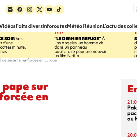
Vidéos
Faits divers
Inforoutes
Météo Réunion
L’actu des coll
17:17
1
CE SOIR
Vols
"LE DERNIER REFUGE"
À
S
rt d'une
Los Angeles, un homme vit
d
cottes minute,
dans un panneau
p
unes
publicitaire pour promouvoir
m
un film Netflix
a
 de sécurité renforcée en Europe
 pape sur
En
nforcée en
21:0
Pak
pac
au 
20:0