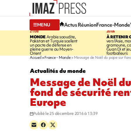
Actus Réunion
France-Monde
MENU
21:08
20:06
MONDE
Arabie saoudite,
À RETENIR 
Pakistan et Turquie scellent
vers l'Asie, mo
un pacte de défense en
gramoune, co
pleine guerre au Moyen-
Guan Di et je
Orient
footballeurs
Accueil
France - Monde
Message de Noël du pape sur fond
Actualités du monde
Message de Noël du
fond de sécurité re
Europe
Publié le 25 décembre 2016 à 13:39