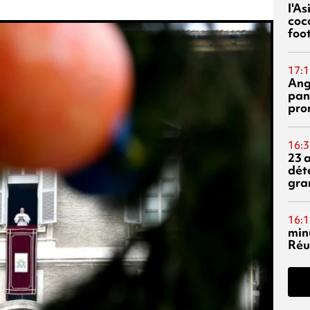
l'A
coc
foo
17:1
Ang
pan
pro
16:3
23 
dét
gra
16:1
min
Réu