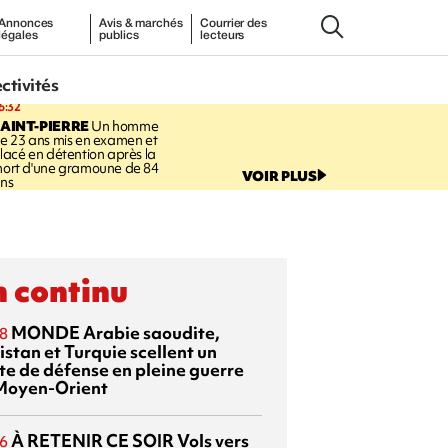
Annonces
Avis & marchés
Courrier des
légales
publics
lecteurs
ectivités
6:32
AINT-PIERRE
Un homme
e 23 ans mis en examen et
lacé en détention après la
ort d'une gramoune de 84
VOIR PLUS
ns
 continu
MONDE
Arabie saoudite,
8
istan et Turquie scellent un
te de défense en pleine guerre
Moyen-Orient
À RETENIR CE SOIR
Vols vers
6