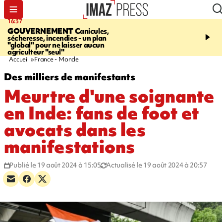
16:37
20:23
GOUVERNEMENT
Canicules,
À RETENIR CE SOIR
H
sécheresse, incendies - un plan
interpellé, coprs retrouv
"global" pour ne laisser aucun
conducteurs, fin de grèv
agriculteur "seul"
maltraités
Accueil
France - Monde
Des milliers de manifestants
Meurtre d'une soignante
en Inde: fans de foot et
avocats dans les
manifestations
Publié le 19 août 2024 à 15:05
Actualisé le 19 août 2024 à 20:57