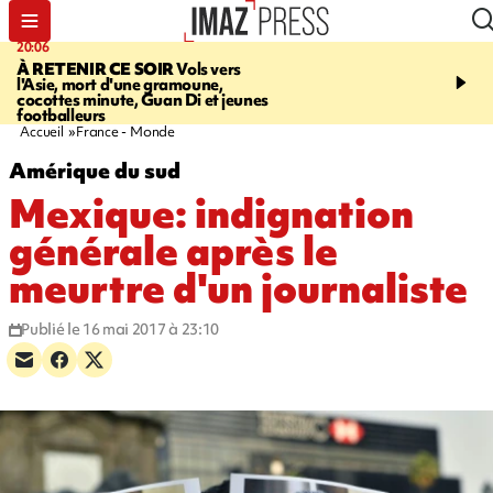
20:06
17:17
À RETENIR CE SOIR
Vols vers
"LE DERNIER REFUG
l'Asie, mort d'une gramoune,
Angeles, un homme vit 
cocottes minute, Guan Di et jeunes
panneau publicitaire po
footballeurs
promouvoir un film Netf
Accueil
France - Monde
Amérique du sud
Mexique: indignation
générale après le
meurtre d'un journaliste
Publié le 16 mai 2017 à 23:10