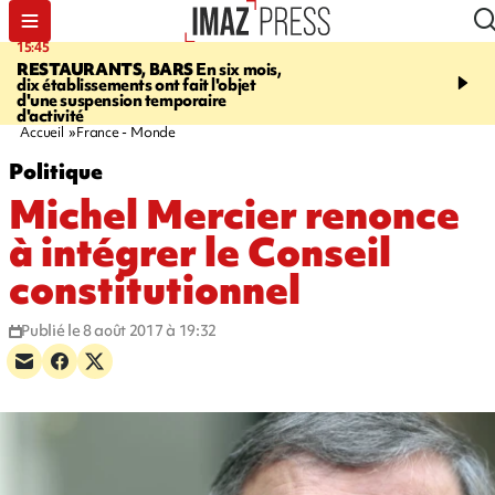
15:45
17:17
RESTAURANTS, BARS
En six mois,
"LE DERNIER REFUG
dix établissements ont fait l'objet
Angeles, un homme vit 
d'une suspension temporaire
panneau publicitaire po
d'activité
promouvoir un film Netf
Accueil
France - Monde
Politique
Michel Mercier renonce
à intégrer le Conseil
constitutionnel
Publié le 8 août 2017 à 19:32