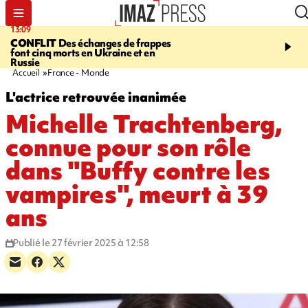
13:09
17:14
CONFLIT
Des échanges de frappes
ESCALADE
Quatre méd
font cinq morts en Ukraine et en
européennes pour les je
Russie
grimpeurs réunionnais 
Accueil
France - Monde
L'actrice retrouvée inanimée
Michelle Trachtenberg,
connue pour son rôle
dans "Buffy contre les
vampires", meurt à 39
ans
Publié le 27 février 2025 à 12:58