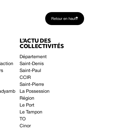
Retour en haut
L’ACTU DES
COLLECTIVITÉS
Département
daction
Saint-Denis
rs
Saint-Paul
CCIR
Saint-Pierre
 gadyamb
La Possession
Région
Le Port
Le Tampon
TO
Cinor