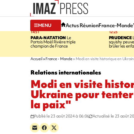
Actus Réunion
France-Monde
MENU
14:51
12:23
PARA-NATATION
Le
PRUDENCE
L
Portois Maël Rivière triple
squishy peuve
champion de France
brûler les enf
Accueil
France - Monde
Modi en visite historique en Ukraine
Relations internationales
Modi en visite histo
Ukraine pour tenter 
la paix"
Publié le 23 août 2024 à 06:06
Actualisé le 23 août 2