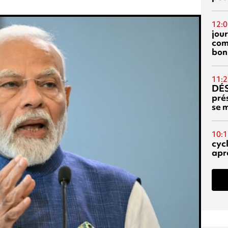
12:0
jou
com
bon
11:2
DÉS
prés
se m
10:1
cyc
aprè