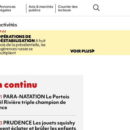
Annonces
Avis & marchés
Courrier des
légales
publics
lecteurs
ectivités
1:22
OPÉRATIONS DE
ÉSTABILISATION
A huit
ois de la présidentielle, les
ngérences russes se
VOIR PLUS
ultiplient
 continu
PARA-NATATION
Le Portois
1
l Rivière triple champion de
nce
PRUDENCE
Les jouets squishy
3
ent éclater et brûler les enfants