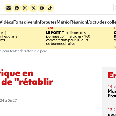
Vidéos
Faits divers
Inforoutes
Météo Réunion
L’actu des coll
12:03
1
es jouets
LE PORT
Top départ des
nt éclater et
journées commerciales - 160
D
ants
commerçants pour 10 jours
m
de bonnes affaires
i
m
 pour tenter de "rétablir la paix"
rique en
En
de "rétablir
14:5
Maë
Fra
024 à 06:27
12:2
peuv