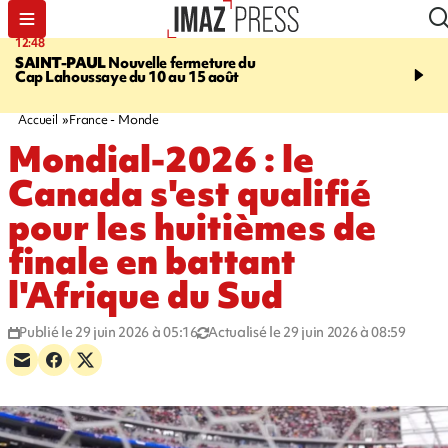
12:48
14:23
SAINT-PAUL
Nouvelle fermeture du
AFRIQUE DU SUD
Aprè
Cap Lahoussaye du 10 au 15 août
massif de migrants, la p
main-d'œuvre dans la na
ciel
Accueil
France - Monde
Mondial-2026 : le
Canada s'est qualifié
pour les huitièmes de
finale en battant
l'Afrique du Sud
Publié le 29 juin 2026 à 05:16
Actualisé le 29 juin 2026 à 08:59