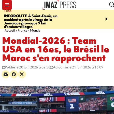
11:43
16:35
INFOROUTE
À Saint-Denis, un
PITON DE LA FOURN
accident après le virage de la
gendarmes évacuent un
Jamaïque provoque 9 km
randonneuse blessée, d
d'embouteillages
conditions météorologiqu
Accueil
France - Monde
Mondial-2026 : Team
USA en 16es, le Brésil le
Maroc s'en rapprochent
Publié le 20 juin 2026 à 02:58
Actualisé le 21 juin 2026 à 16:09