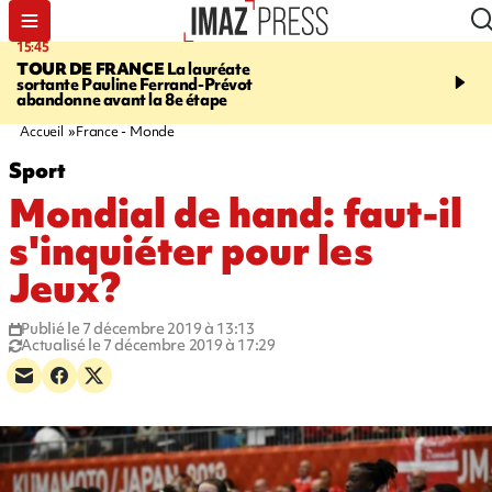
15:45
20:17
TOUR DE FRANCE
La lauréate
À RETENIR CE SOIR
Sé
sortante Pauline Ferrand-Prévot
routière, concours de nou
abandonne avant la 8e étape
du littoral fermée, courr
Darmanin et évacuation
Accueil
France - Monde
Sport
Mondial de hand: faut-il
s'inquiéter pour les
Jeux?
Publié le 7 décembre 2019 à 13:13
Actualisé le 7 décembre 2019 à 17:29