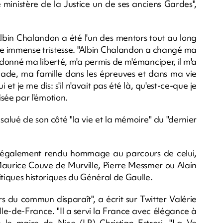
 ministère de la Justice un de ses anciens Gardes",
lbin Chalandon a été l'un des mentors tout au long
 une immense tristesse. "Albin Chalandon a changé ma
a donné ma liberté, m'a permis de m'émanciper, il m'a
de, ma famille dans les épreuves et dans ma vie
 et je me dis: s'il n'avait pas été là, qu'est-ce-que je
risée par l'émotion.
salué de son côté "la vie et la mémoire" du "dernier
nt également rendu hommage au parcours de celui,
Maurice Couve de Murville, Pierre Messmer ou Alain
itiques historiques du Général de Gaulle.
s du commun disparaît", a écrit sur Twitter Valérie
Ile-de-France. "Il a servi la France avec élégance à
le maire de Nice (LR) Christian Estrosi. "La Ve