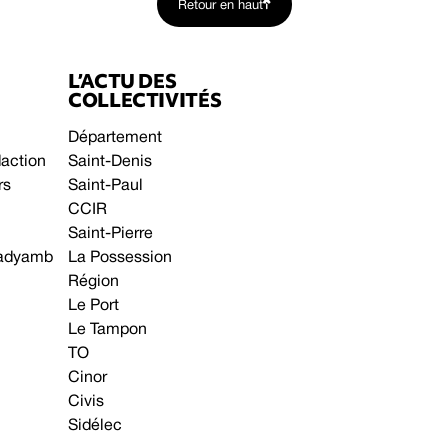
Retour en haut
L’ACTU DES
COLLECTIVITÉS
Département
daction
Saint-Denis
rs
Saint-Paul
CCIR
Saint-Pierre
 gadyamb
La Possession
Région
Le Port
Le Tampon
TO
Cinor
Civis
Sidélec