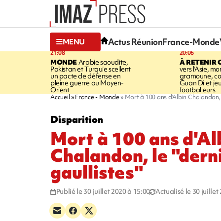
Actus Réunion
France-Monde
MENU
21:08
20:06
MONDE
Arabie saoudite,
À RETENIR 
Pakistan et Turquie scellent
vers l'Asie, mo
un pacte de défense en
gramoune, co
pleine guerre au Moyen-
Guan Di et je
Orient
footballeurs
Accueil
France - Monde
Mort à 100 ans d'Albin Chalandon, l
Disparition
Mort à 100 ans d'Al
Chalandon, le "dern
gaullistes"
Publié le 30 juillet 2020 à 15:00
Actualisé le 30 juille