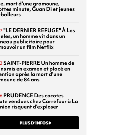
sie, mort d'une gramoune,
ottes minute, Guan Di et jeunes
tballeurs
"LE DERNIER REFUGE"
À Los
7
eles, un homme vit dans un
neau publicitaire pour
mouvoir un film Netflix
SAINT-PIERRE
Un homme de
2
ans mis en examen et placé en
ention après la mort d'une
moune de 84 ans
PRUDENCE
Des cocotes
6
ute vendues chez Carrefour à La
nion risquent d'exploser
PLUS D’INFOS