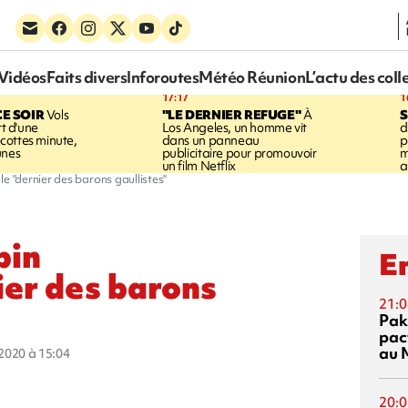
Vidéos
Faits divers
Inforoutes
Météo Réunion
L’actu des coll
17:17
1
CE SOIR
Vols
"LE DERNIER REFUGE"
À
S
rt d'une
Los Angeles, un homme vit
d
cottes minute,
dans un panneau
p
unes
publicitaire pour promouvoir
m
un film Netflix
a
e "dernier des barons gaullistes"
bin
En
ier des barons
21:0
Pak
pac
au 
t 2020 à 15:04
20:0