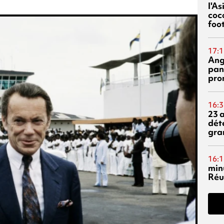
l'A
coc
foo
17:1
Ang
pan
pro
16:3
23 
dét
gra
16:1
min
Réu