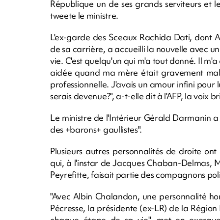
République un de ses grands serviteurs et le
tweete le ministre.
L'ex-garde des Sceaux Rachida Dati, dont A
de sa carrière, a accueilli la nouvelle avec
vie. C'est quelqu'un qui m'a tout donné. Il m'
aidée quand ma mère était gravement mala
professionnelle. J'avais un amour infini pour lui
serais devenue?", a-t-elle dit à l'AFP, la voix b
Le ministre de l'Intérieur Gérald Darmanin a 
des +barons+ gaullistes".
Plusieurs autres personnalités de droite o
qui, à l'instar de Jacques Chaban-Delmas, 
Peyrefitte, faisait partie des compagnons pol
"Avec Albin Chalandon, une personnalité hor
Pécresse, la présidente (ex-LR) de la Région 
chaque étape de sa vie", met en exergue 