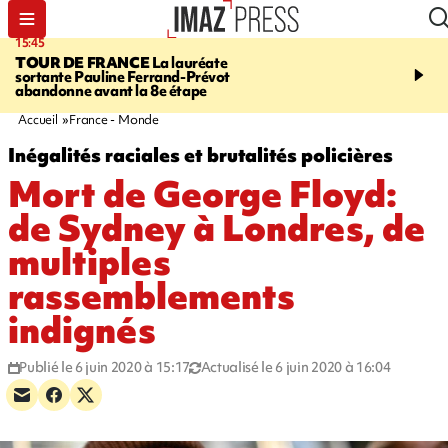
15:45
20:17
TOUR DE FRANCE
La lauréate
À RETENIR CE SOIR
Sé
sortante Pauline Ferrand-Prévot
routière, concours de nou
abandonne avant la 8e étape
du littoral fermée, courr
Darmanin et évacuation
Accueil
France - Monde
Inégalités raciales et brutalités policières
Mort de George Floyd:
de Sydney à Londres, de
multiples
rassemblements
indignés
Publié le 6 juin 2020 à 15:17
Actualisé le 6 juin 2020 à 16:04