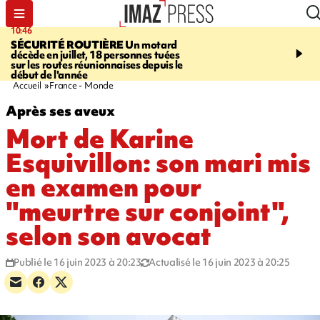
10:46
13:49
SÉCURITÉ ROUTIÈRE
Un motard
JUSTICE
Violences sexu
décède en juillet, 18 personnes tuées
mineurs - un courrier d
sur les routes réunionnaises depuis le
pointe les défaillances 
début de l'année
Accueil
France - Monde
Après ses aveux
Mort de Karine
Esquivillon: son mari mis
en examen pour
"meurtre sur conjoint",
selon son avocat
Publié le 16 juin 2023 à 20:23
Actualisé le 16 juin 2023 à 20:25