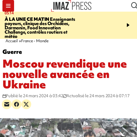
05:14
07:08
À LA UNE CE MATIN
Enseignants
LE PORT
L'incendie à la
payeurs, clinique des Orchidées,
Orchidées pourrait avoi
Darmanin, Food Innovation
conséquences pour les p
Challenge, contrôles routiers et
Réunion
météo
Accueil
France - Monde
Guerre
Moscou revendique une
nouvelle avancée en
Ukraine
Publié le 24 mars 2024 à 03:42
Actualisé le 24 mars 2024 à 07:17