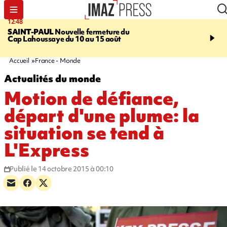
12:48
14:23
SAINT-PAUL
Nouvelle fermeture du
AFRIQUE DU SUD
Aprè
Cap Lahoussaye du 10 au 15 août
massif de migrants, la p
main-d'œuvre dans la na
ciel
Accueil
France - Monde
Actualités du monde
Motion de défiance,
départ d'une plume: la
situation se tend à
L'Express
Publié le 14 octobre 2015 à 00:10