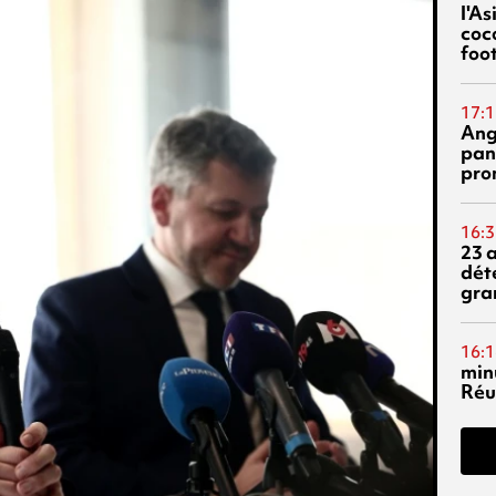
l'A
coc
foo
17:1
Ang
pan
pro
16:3
23 
dét
gra
16:1
min
Réu