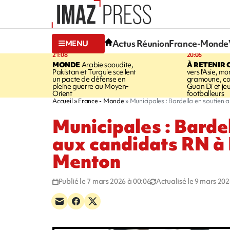
Actus Réunion
France-Monde
MENU
21:08
20:06
MONDE
Arabie saoudite,
À RETENIR 
Pakistan et Turquie scellent
vers l'Asie, mo
un pacte de défense en
gramoune, co
pleine guerre au Moyen-
Guan Di et je
Orient
footballeurs
Accueil
France - Monde
Municipales : Bardella en soutien 
Municipales : Barde
aux candidats RN à 
Menton
Publié le 7 mars 2026 à 00:06
Actualisé le 9 mars 202