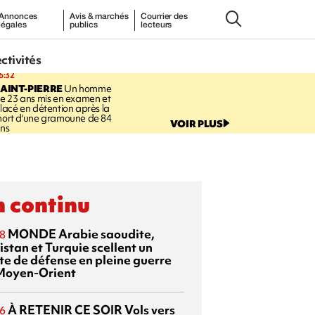
Annonces
Avis & marchés
Courrier des
légales
publics
lecteurs
ectivités
6:32
AINT-PIERRE
Un homme
e 23 ans mis en examen et
lacé en détention après la
ort d'une gramoune de 84
VOIR PLUS
ns
 continu
MONDE
Arabie saoudite,
8
istan et Turquie scellent un
te de défense en pleine guerre
Moyen-Orient
À RETENIR CE SOIR
Vols vers
6