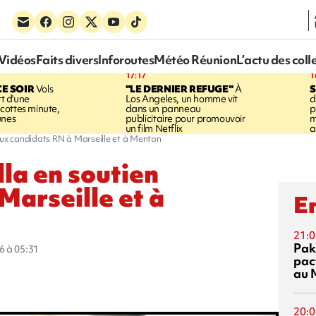
Vidéos
Faits divers
Inforoutes
Météo Réunion
L’actu des coll
17:17
1
CE SOIR
Vols
"LE DERNIER REFUGE"
À
S
rt d'une
Los Angeles, un homme vit
d
cottes minute,
dans un panneau
p
unes
publicitaire pour promouvoir
m
un film Netflix
a
aux candidats RN à Marseille et à Menton
lla en soutien
Marseille et à
En
21:0
Pak
6 à 05:31
pac
au 
20:0