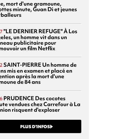
sie, mort d'une gramoune,
ottes minute, Guan Di et jeunes
tballeurs
"LE DERNIER REFUGE"
À Los
7
eles, un homme vit dans un
neau publicitaire pour
mouvoir un film Netflix
SAINT-PIERRE
Un homme de
2
ans mis en examen et placé en
ention après la mort d'une
moune de 84 ans
PRUDENCE
Des cocotes
6
ute vendues chez Carrefour à La
nion risquent d'exploser
PLUS D’INFOS