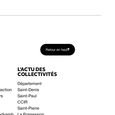
Retour en haut
L’ACTU DES
COLLECTIVITÉS
Département
daction
Saint-Denis
rs
Saint-Paul
CCIR
Saint-Pierre
 gadyamb
La Possession