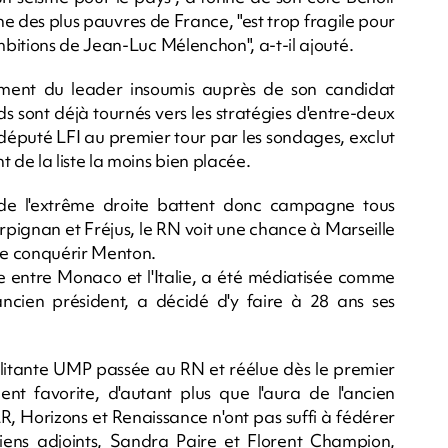
une des plus pauvres de France, "est trop fragile pour
bitions de Jean-Luc Mélenchon", a-t-il ajouté.
ment du leader insoumis auprès de son candidat
s sont déjà tournés vers les stratégies d'entre-deux
 député LFI au premier tour par les sondages, exclut
de la liste la moins bien placée.
 de l'extrême droite battent donc campagne tous
pignan et Fréjus, le RN voit une chance à Marseille
re conquérir Menton.
entre Monaco et l'Italie, a été médiatisée comme
'ancien président, a décidé d'y faire à 28 ans ses
itante UMP passée au RN et réélue dès le premier
ent favorite, d'autant plus que l'aura de l'ancien
LR, Horizons et Renaissance n'ont pas suffi à fédérer
iens adjoints, Sandra Paire et Florent Champion,