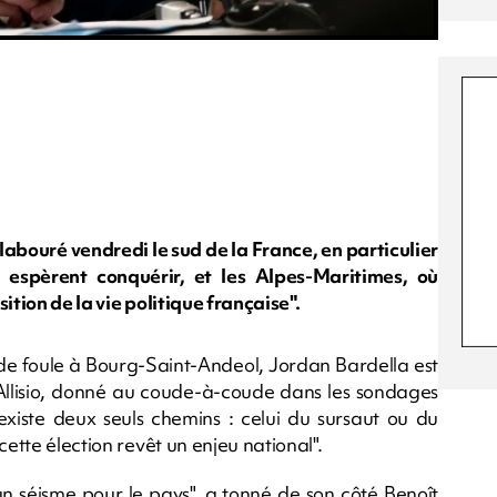
abouré vendredi le sud de la France, en particulier
s espèrent conquérir, et les Alpes-Maritimes, où
sition de la vie politique française".
 de foule à Bourg-Saint-Andeol, Jordan Bardella est
 Allisio, donné au coude-à-coude dans les sondages
 existe deux seuls chemins : celui du sursaut ou du
cette élection revêt un enjeu national".
un séisme pour le pays", a tonné de son côté Benoît