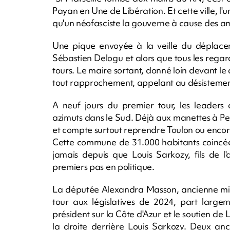
Payan en Une de Libération. Et cette ville, l'
qu'un néofasciste la gouverne à cause des am
Une pique envoyée à la veille du déplace
Sébastien Delogu et alors que tous les regard
tours. Le maire sortant, donné loin devant le
tout rapprochement, appelant au désistement 
A neuf jours du premier tour, les leaders
azimuts dans le Sud. Déjà aux manettes à Per
et compte surtout reprendre Toulon ou enco
Cette commune de 31.000 habitants coincée 
jamais depuis que Louis Sarkozy, fils de l
premiers pas en politique.
La députée Alexandra Masson, ancienne mil
tour aux législatives de 2024, part largem
président sur la Côte d'Azur et le soutien de 
la droite derrière Louis Sarkozy. Deux anc