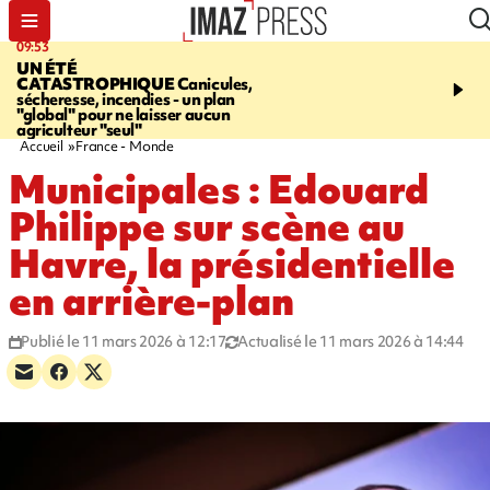
09:53
12:03
UN ÉTÉ
LE PORT
Top départ de
CATASTROPHIQUE
Canicules,
commerciales - 160 co
sécheresse, incendies - un plan
pour 10 jours de bonnes 
"global" pour ne laisser aucun
agriculteur "seul"
Accueil
France - Monde
Municipales : Edouard
Philippe sur scène au
Havre, la présidentielle
en arrière-plan
Publié le 11 mars 2026 à 12:17
Actualisé le 11 mars 2026 à 14:44