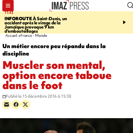
11:43
16:35
INFOROUTE
À Saint-Denis, un
PITON DE LA FOURN
accident après le virage de la
gendarmes évacuent un
Jamaïque provoque 9 km
randonneuse blessée, d
d'embouteillages
conditions météorologiqu
Accueil
France - Monde
Un métier encore peu répandu dans la
discipline
Muscler son mental,
option encore taboue
dans le foot
Publié le 15 décembre 2016 à 15:38