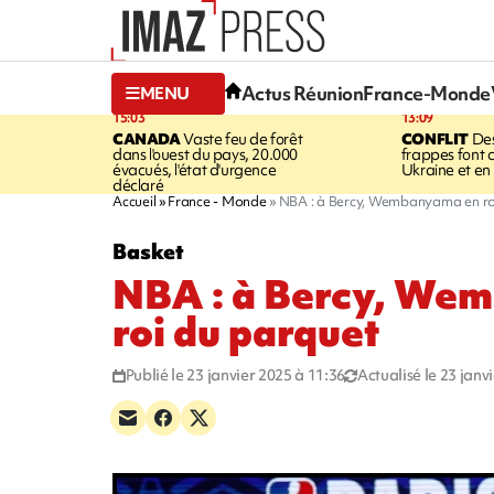
Actus Réunion
France-Monde
MENU
15:03
13:09
CANADA
Vaste feu de forêt
CONFLIT
Des
dans l'ouest du pays, 20.000
frappes font 
évacués, l'état d'urgence
Ukraine et en
déclaré
Accueil
France - Monde
NBA : à Bercy, Wembanyama en ro
Basket
NBA : à Bercy, We
roi du parquet
Publié le 23 janvier 2025 à 11:36
Actualisé le 23 janv