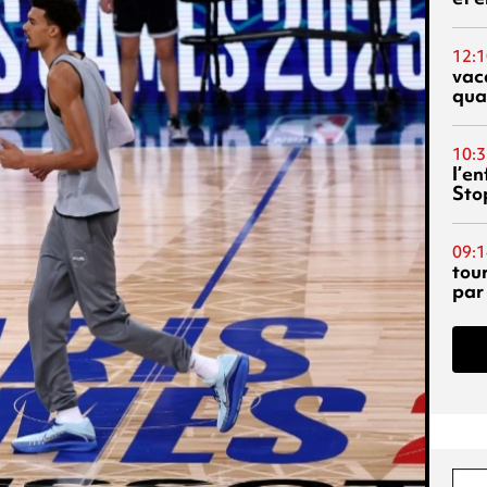
12:1
vac
qua
10:3
l’e
Sto
09:1
tou
par