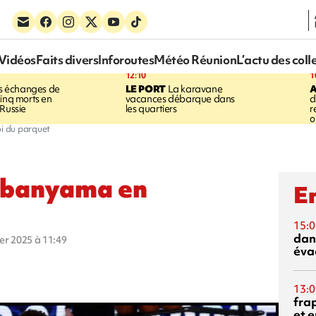
Vidéos
Faits divers
Inforoutes
Météo Réunion
L’actu des coll
12:10
1
 échanges de
LE PORT
La karavane
cinq morts en
vacances débarque dans
d
 Russie
les quartiers
r
o
i du parquet
mbanyama en
En
15:0
dan
ier 2025 à 11:49
éva
13:0
fra
et e