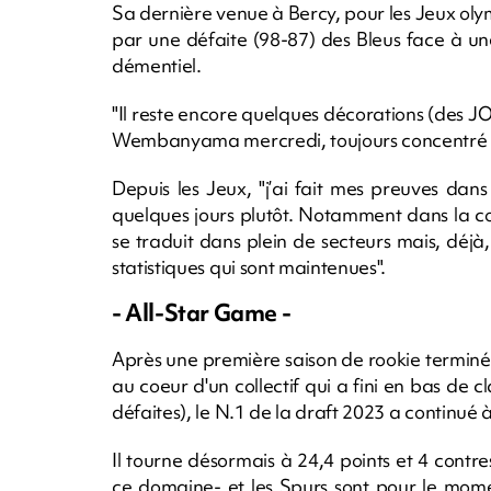
Sa dernière venue à Bercy, pour les Jeux ol
par une défaite (98-87) des Bleus face à u
démentiel.
"Il reste encore quelques décorations (des JO) 
Wembanyama mercredi, toujours concentré q
Depuis les Jeux, "j’ai fait mes preuves dans
quelques jours plutôt. Notamment dans la 
se traduit dans plein de secteurs mais, déjà, 
statistiques qui sont maintenues".
- All-Star Game -
Après une première saison de rookie terminé
au coeur d'un collectif qui a fini en bas de c
défaites), le N.1 de la draft 2023 a continué 
Il tourne désormais à 24,4 points et 4 cont
ce domaine- et les Spurs sont pour le mom