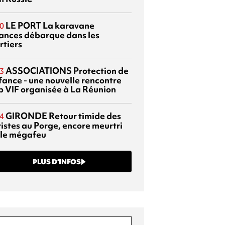
LE PORT
La karavane
0
ances débarque dans les
rtiers
ASSOCIATIONS
Protection de
3
nfance - une nouvelle rencontre
p VIF organisée à La Réunion
GIRONDE
Retour timide des
4
ristes au Porge, encore meurtri
 le mégafeu
PLUS D’INFOS