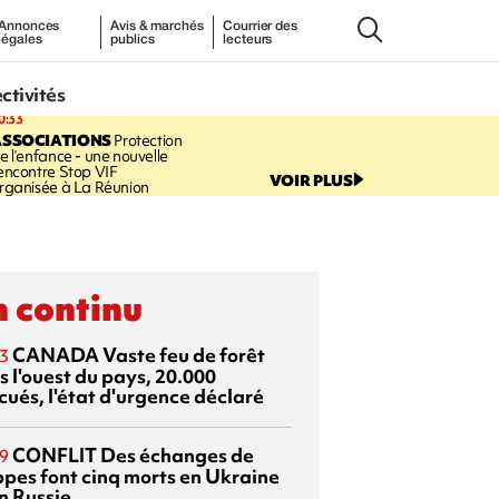
Annonces
Avis & marchés
Courrier des
légales
publics
lecteurs
ectivités
0:33
ASSOCIATIONS
Protection
e l’enfance - une nouvelle
encontre Stop VIF
VOIR PLUS
rganisée à La Réunion
 continu
CANADA
Vaste feu de forêt
3
s l'ouest du pays, 20.000
cués, l'état d'urgence déclaré
CONFLIT
Des échanges de
9
ppes font cinq morts en Ukraine
n Russie