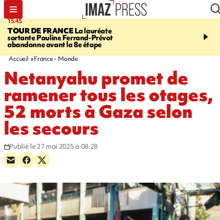
15:45
20:17
TOUR DE FRANCE
La lauréate
À RETENIR CE SOIR
Sé
sortante Pauline Ferrand-Prévot
routière, concours de nou
abandonne avant la 8e étape
du littoral fermée, courr
Darmanin et évacuation
Accueil
France - Monde
Netanyahu promet de
ramener tous les otages,
52 morts à Gaza selon
les secours
Publié le 27 mai 2025 à 08:28