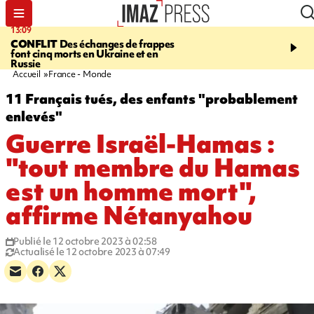
13:09
17:14
CONFLIT
Des échanges de frappes
ESCALADE
Quatre méd
font cinq morts en Ukraine et en
européennes pour les je
Russie
grimpeurs réunionnais 
Accueil
France - Monde
11 Français tués, des enfants "probablement
enlevés"
Guerre Israël-Hamas :
"tout membre du Hamas
est un homme mort",
affirme Nétanyahou
Publié le 12 octobre 2023 à 02:58
Actualisé le 12 octobre 2023 à 07:49