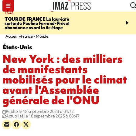
15:45
20:17
TOUR DE FRANCE
La lauréate
À RETENIR CE SOIR
Sé
sortante Pauline Ferrand-Prévot
routière, concours de nou
abandonne avant la 8e étape
du littoral fermée, courr
Darmanin et évacuation
Accueil
France - Monde
États-Unis
New York : des milliers
de manifestants
mobilisés pour le climat
avant l'Assemblée
générale de l'ONU
Publié le 18 septembre 2023 à 04:32
Actualisé le 18 septembre 2023 à 08:47