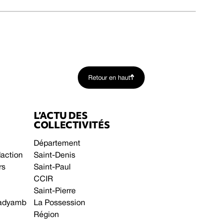
Retour en haut
L’ACTU DES
COLLECTIVITÉS
Département
daction
Saint-Denis
rs
Saint-Paul
CCIR
Saint-Pierre
 gadyamb
La Possession
Région