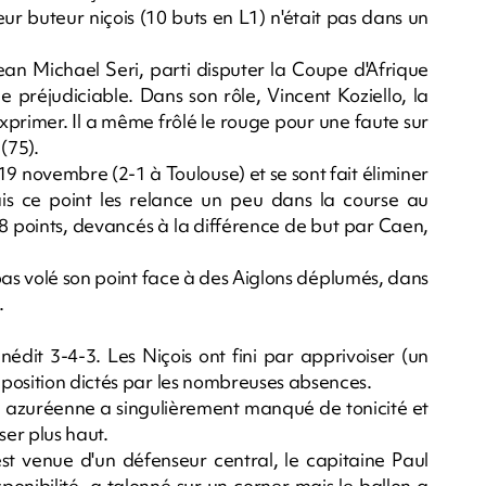
eur buteur niçois (10 buts en L1) n'était pas dans un
ean Michael Seri, parti disputer la Coupe d'Afrique
e préjudiciable. Dans son rôle, Vincent Koziello, la
exprimer. Il a même frôlé le rouge pour une faute sur
 (75).
19 novembre (2-1 à Toulouse) et se sont fait éliminer
s ce point les relance un peu dans la course au
 18 points, devancés à la différence de but par Caen,
pas volé son point face à des Aiglons déplumés, dans
.
édit 3-4-3. Les Niçois ont fini par apprivoiser (un
position dictés par les nombreuses absences.
e azuréenne a singulièrement manqué de tonicité et
sser plus haut.
t venue d'un défenseur central, le capitaine Paul
ponibilité, a talonné sur un corner mais le ballon a