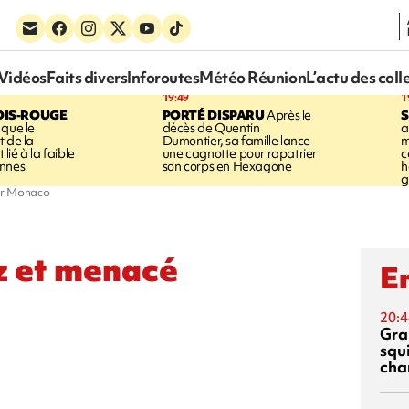
Vidéos
Faits divers
Inforoutes
Météo Réunion
L’actu des coll
19:49
1
OIS-ROUGE
PORTÉ DISPARU
Après le
S
 que le
décès de Quentin
a
t de la
Dumontier, sa famille lance
m
ié à la faible
une cagnotte pour rapatrier
c
annes
son corps en Hexagone
h
g
ar Monaco
z et menacé
En
20:4
Gra
squ
cha