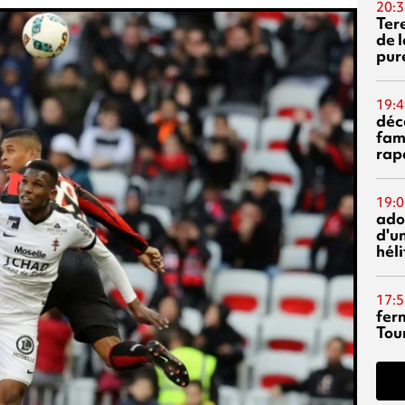
20:3
Ter
de l
pur
19:4
déc
fam
rap
19:0
ado
d'un
hél
17:5
fer
Tour