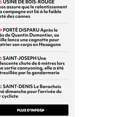
USINE DE BOIS-ROUGE
5
eos assure que le ralentissement
a campagne est lié à la faible
eté des cannes
PORTÉ DISPARU
Après le
9
ès de Quentin Dumontier, sa
ille lance une cagnotte pour
atrier son corps en Hexagone
SAINT-JOSEPH
Une
5
lescente chute de 6 mètres lors
e sortie cannyoning, elle a été
itreuillée par la gendarmerie
SAINT-DENIS
Le Barachois
2
mé dimanche pour l'arrivée du
 cycliste
PLUS D’INFOS