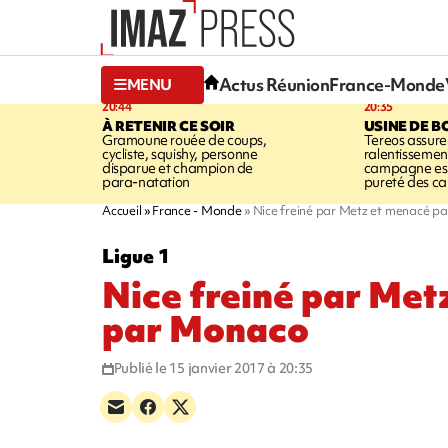
Actus Réunion
France-Monde
MENU
20:44
20:35
À RETENIR CE SOIR
USINE DE B
Gramoune rouée de coups,
Tereos assure
cycliste, squishy, personne
ralentissemen
disparue et champion de
campagne est l
para-natation
pureté des c
Accueil
France - Monde
Nice freiné par Metz et menacé p
Ligue 1
Nice freiné par Met
par Monaco
Publié le 15 janvier 2017 à 20:35