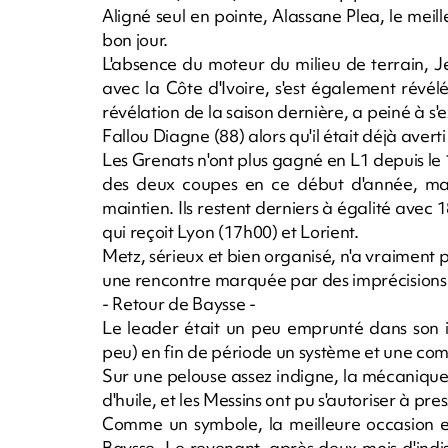
Aligné seul en pointe, Alassane Plea, le meill
bon jour.
L'absence du moteur du milieu de terrain, J
avec la Côte d'Ivoire, s'est également révélé
révélation de la saison dernière, a peiné à s'
Fallou Diagne (88) alors qu'il était déjà averti
Les Grenats n'ont plus gagné en L1 depuis le 
des deux coupes en ce début d'année, mai
maintien. Ils restent derniers à égalité avec
qui reçoit Lyon (17h00) et Lorient.
Metz, sérieux et bien organisé, n'a vraiment 
une rencontre marquée par des imprécisions
- Retour de Baysse -
Le leader était un peu emprunté dans son in
peu) en fin de période un système et une com
Sur une pelouse assez indigne, la mécaniqu
d'huile, et les Messins ont pu s'autoriser à pre
Comme un symbole, la meilleure occasion es
Baysse. Le revenant, après deux mois d'indis