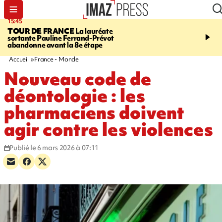
15:45
20:17
TOUR DE FRANCE
La lauréate
À RETENIR CE SOIR
Sé
sortante Pauline Ferrand-Prévot
routière, concours de nou
abandonne avant la 8e étape
du littoral fermée, courr
Darmanin et évacuation
Accueil
France - Monde
Nouveau code de
déontologie : les
pharmaciens doivent
agir contre les violences
Publié le 6 mars 2026 à 07:11