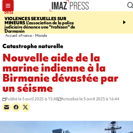
09:56
12:19
VIOLENCES SEXUELLES SUR
SAINT-DENIS
Un hom
MINEURS
L'association de la police
grièvement blessé à cou
judiciaire dénonce une "trahison" de
bouteille dans une baga
Darmanin
Accueil
France - Monde
Catastrophe naturelle
Nouvelle aide de la
marine indienne à la
Birmanie dévastée par
un séisme
Publié le 5 avril 2025 à 15:48
Actualisé le 5 avril 2025 à 16:44