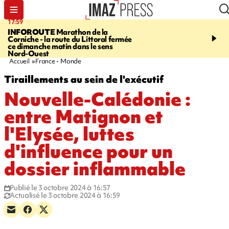
17:59
07:40
INFOROUTE
Marathon de la
MARATHON DE LA C
Corniche - la route du Littoral fermée
1.300 coureurs sur le bi
ce dimanche matin dans le sens
du littoral fermée dans l
Nord-Ouest
ouest. Photos et vidéos s
Accueil
France - Monde
Tiraillements au sein de l'exécutif
Nouvelle-Calédonie :
entre Matignon et
l'Elysée, luttes
d'influence pour un
dossier inflammable
Publié le 3 octobre 2024 à 16:57
Actualisé le 3 octobre 2024 à 16:59