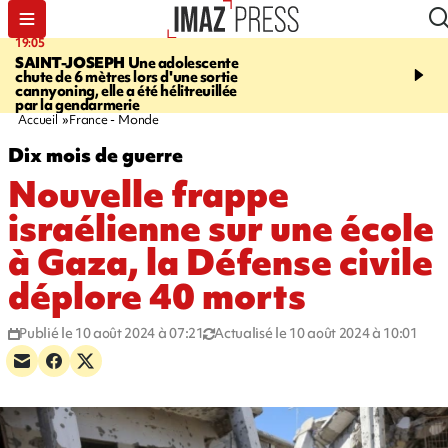
19:05
20:44
SAINT-JOSEPH
Une adolescente
À RETENIR CE SOIR
G
chute de 6 mètres lors d'une sortie
rouée de coups, cycliste,
cannyoning, elle a été hélitreuillée
personne disparue et c
par la gendarmerie
para-natation
Accueil
France - Monde
Dix mois de guerre
Nouvelle frappe
israélienne sur une école
à Gaza, la Défense civile
déplore 40 morts
Publié le 10 août 2024 à 07:21
Actualisé le 10 août 2024 à 10:01