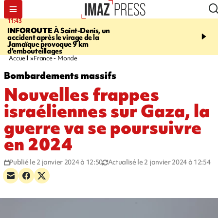
11:43
16:35
INFOROUTE
À Saint-Denis, un
PITON DE LA FOURN
accident après le virage de la
gendarmes évacuent un
Jamaïque provoque 9 km
randonneuse blessée, d
d'embouteillages
conditions météorologiqu
Accueil
France - Monde
Bombardements massifs
Nouvelles frappes
israéliennes sur Gaza, la
guerre va se poursuivre
en 2024
Publié le 2 janvier 2024 à 12:50
Actualisé le 2 janvier 2024 à 12:54