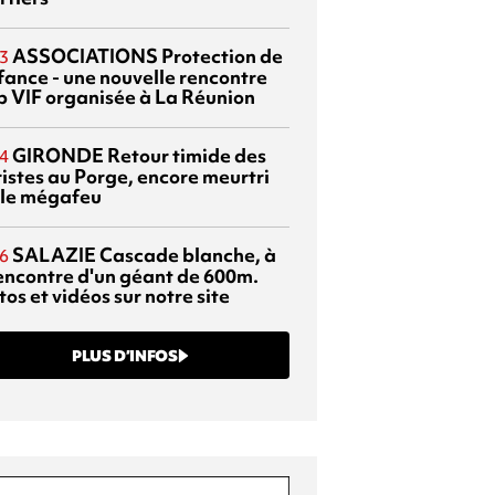
ASSOCIATIONS
Protection de
3
nfance - une nouvelle rencontre
p VIF organisée à La Réunion
GIRONDE
Retour timide des
4
ristes au Porge, encore meurtri
 le mégafeu
SALAZIE
Cascade blanche, à
6
rencontre d'un géant de 600m.
os et vidéos sur notre site
PLUS D’INFOS