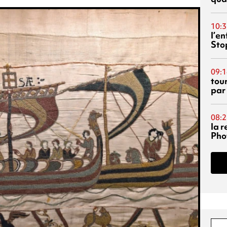
10:3
l’e
Sto
09:1
tou
par
08:2
la 
Phot