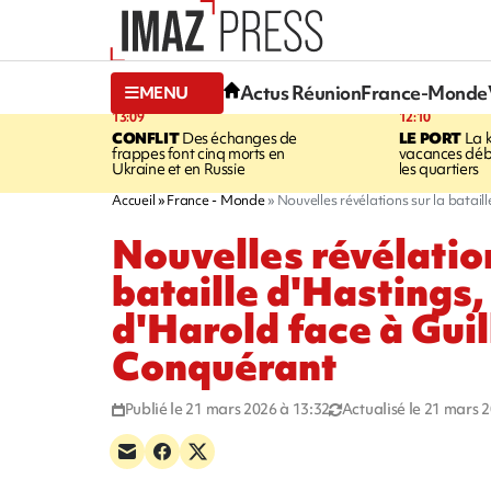
Actus Réunion
France-Monde
MENU
13:09
12:10
CONFLIT
Des échanges de
LE PORT
La 
frappes font cinq morts en
vacances dé
Ukraine et en Russie
les quartiers
Accueil
France - Monde
Nouvelles révélations sur la batai
Nouvelles révélation
bataille d'Hastings,
d'Harold face à Gui
Conquérant
Publié le 21 mars 2026 à 13:32
Actualisé le 21 mars 