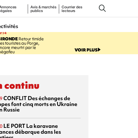
Annonces
Avis & marchés
Courrier des
légales
publics
lecteurs
ectivités
9:14
GIRONDE
Retour timide
es touristes au Porge,
ncore meurtri par le
VOIR PLUS
égafeu
 continu
CONFLIT
Des échanges de
9
ppes font cinq morts en Ukraine
n Russie
LE PORT
La karavane
0
ances débarque dans les
rtiers