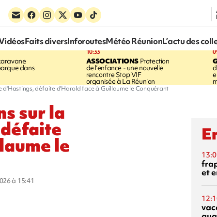
Vidéos
Faits divers
Inforoutes
Météo Réunion
L’actu des coll
10:33
0
karavane
ASSOCIATIONS
Protection
barque dans
de l’enfance - une nouvelle
d
rencontre Stop VIF
e
organisée à La Réunion
m
lle d'Hastings, défaite d'Harold face à Guillaume le Conquérant
s sur la
 défaite
En
llaume le
13:0
fra
et e
2026 à 15:41
12:1
vac
qua