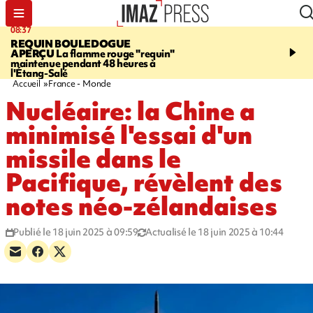
08:37
11:31
REQUIN BOULEDOGUE
LA POSSESSION
900 ki
APERÇU
La flamme rouge "requin"
poutres en aluminium ch
maintenue pendant 48 heures à
ouvrier qui travaillait s
l'Étang-Salé
Accueil
France - Monde
Nucléaire: la Chine a
minimisé l'essai d'un
missile dans le
Pacifique, révèlent des
notes néo-zélandaises
Publié le 18 juin 2025 à 09:59
Actualisé le 18 juin 2025 à 10:44