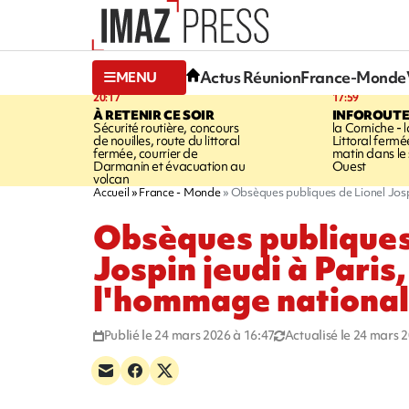
Actus Réunion
France-Monde
MENU
20:17
17:59
À RETENIR CE SOIR
INFOROUT
Sécurité routière, concours
la Corniche - 
de nouilles, route du littoral
Littoral ferm
fermée, courrier de
matin dans le
Darmanin et évacuation au
Ouest
volcan
Accueil
France - Monde
Obsèques publiques de Lionel Jospi
Obsèques publiques
Jospin jeudi à Paris
l'hommage national
Publié le 24 mars 2026 à 16:47
Actualisé le 24 mars 