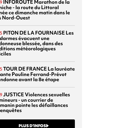
INFOROUTE
Marathon de la
9
iche - la route du Littoral
mée ce dimanche matin dans le
s Nord-Ouest
PITON DE LA FOURNAISE
Les
5
darmes évacuent une
donneuse blessée, dans des
ditions météorologiques
iciles
TOUR DE FRANCE
La lauréate
5
tante Pauline Ferrand-Prévot
ndonne avant la 8e étape
JUSTICE
Violences sexuelles
9
mineurs - un courrier de
manin pointe les défaillances
 enquêtes
PLUS D’INFOS