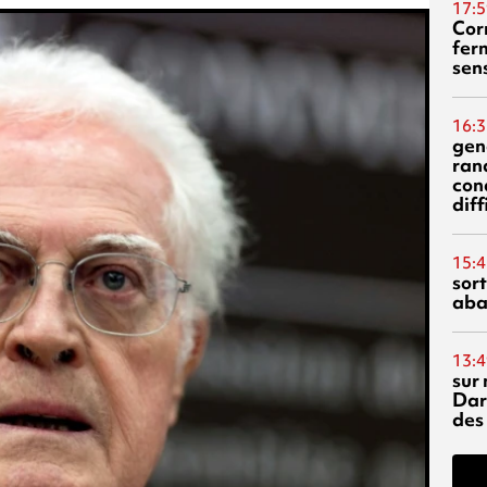
17:5
Corn
fer
sen
16:3
gen
ran
con
diff
15:4
sor
aba
13:4
sur 
Dar
des