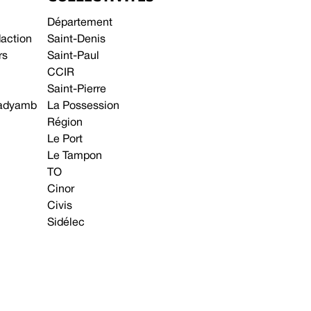
Département
daction
Saint-Denis
rs
Saint-Paul
CCIR
Saint-Pierre
 gadyamb
La Possession
Région
Le Port
Le Tampon
TO
Cinor
Civis
Sidélec
Annonces légales
Avis & Marchés publics