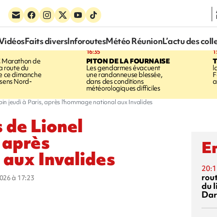
Vidéos
Faits divers
Inforoutes
Météo Réunion
L’actu des coll
16:35
1
E
Marathon de
PITON DE LA FOURNAISE
la route du
Les gendarmes évacuent
l
ée ce dimanche
une randonneuse blessée,
F
 sens Nord-
dans des conditions
a
météorologiques difficiles
n jeudi à Paris, après l'hommage national aux Invalides
 de Lionel
, après
En
 aux Invalides
20:1
rout
2026 à 17:23
du l
Dar