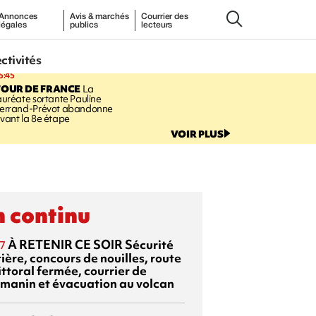
Annonces
Avis & marchés
Courrier des
légales
publics
lecteurs
ectivités
5:45
TOUR DE FRANCE
La
auréate sortante Pauline
errand-Prévot abandonne
vant la 8e étape
VOIR PLUS
 continu
À RETENIR CE SOIR
Sécurité
7
ière, concours de nouilles, route
ittoral fermée, courrier de
manin et évacuation au volcan