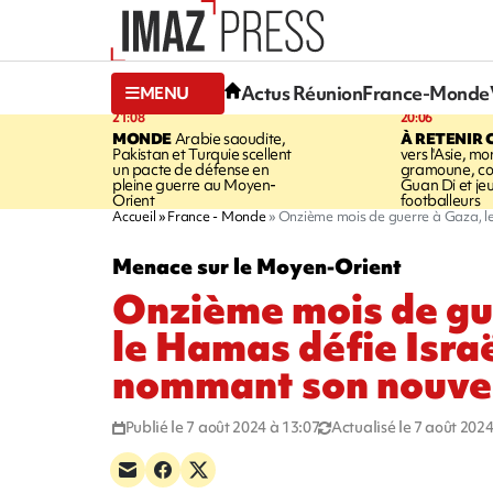
Actus Réunion
France-Monde
MENU
21:08
20:06
MONDE
Arabie saoudite,
À RETENIR 
Pakistan et Turquie scellent
vers l'Asie, mo
un pacte de défense en
gramoune, co
pleine guerre au Moyen-
Guan Di et je
Orient
footballeurs
Accueil
France - Monde
Onzième mois de guerre à Gaza, l
Menace sur le Moyen-Orient
Onzième mois de gu
le Hamas défie Israë
nommant son nouve
Publié le 7 août 2024 à 13:07
Actualisé le 7 août 2024