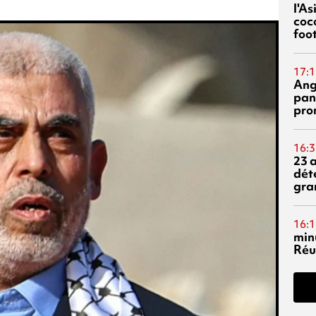
l'A
coc
foo
17:1
Ang
pan
pro
16:3
23 
dét
gra
16:1
min
Réu