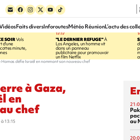
Vidéos
Faits divers
Inforoutes
Météo Réunion
L’actu des coll
17:17
1
CE SOIR
Vols
"LE DERNIER REFUGE"
À
S
rt d'une
Los Angeles, un homme vit
d
cottes minute,
dans un panneau
p
unes
publicitaire pour promouvoir
m
un film Netflix
a
e Hamas défie Israël en nommant son nouveau chef
erre à Gaza,
En
l en
21:0
au chef
Pak
pac
au 
 à 13:15
20:0