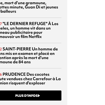
sie, mort d'une gramoune,
ottes minute, Guan Di et jeunes
tballeurs
"LE DERNIER REFUGE"
À Los
7
eles, un homme vit dans un
neau publicitaire pour
mouvoir un film Netflix
SAINT-PIERRE
Un homme de
2
ans mis en examen et placé en
ention après la mort d'une
moune de 84 ans
PRUDENCE
Des cocotes
6
ute vendues chez Carrefour à La
nion risquent d'exploser
PLUS D’INFOS