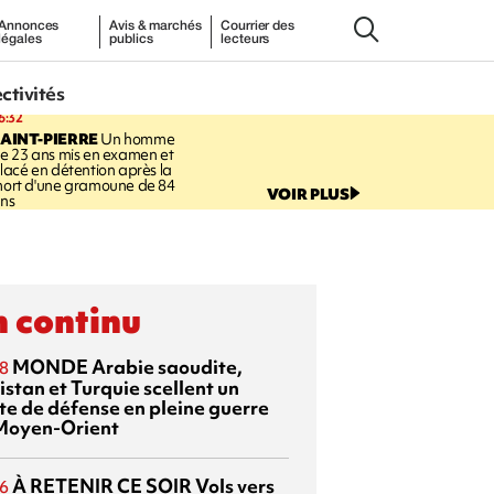
Annonces
Avis & marchés
Courrier des
légales
publics
lecteurs
ectivités
6:32
AINT-PIERRE
Un homme
e 23 ans mis en examen et
lacé en détention après la
ort d'une gramoune de 84
VOIR PLUS
ns
 continu
MONDE
Arabie saoudite,
8
istan et Turquie scellent un
te de défense en pleine guerre
Moyen-Orient
À RETENIR CE SOIR
Vols vers
6