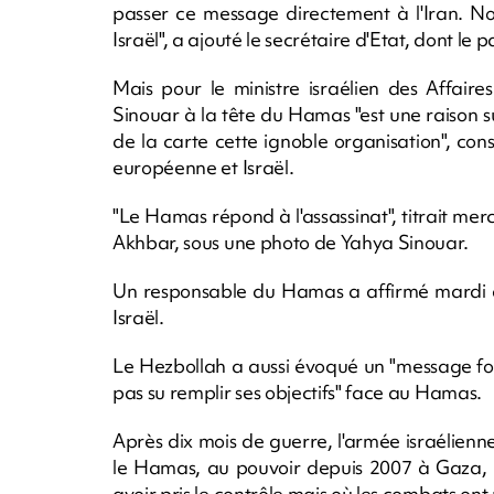
passer ce message directement à l'Iran. 
Israël", a ajouté le secrétaire d'Etat, dont le pa
Mais pour le ministre israélien des Affair
Sinouar à la tête du Hamas "est une raison 
de la carte cette ignoble organisation", con
européenne et Israël.
"Le Hamas répond à l'assassinat", titrait mer
Akhbar, sous une photo de Yahya Sinouar.
Un responsable du Hamas a affirmé mardi q
Israël.
Le Hezbollah a aussi évoqué un "message fort
pas su remplir ses objectifs" face au Hamas.
Après dix mois de guerre, l'armée israélienne
le Hamas, au pouvoir depuis 2007 à Gaza, 
avoir pris le contrôle mais où les combats ont 