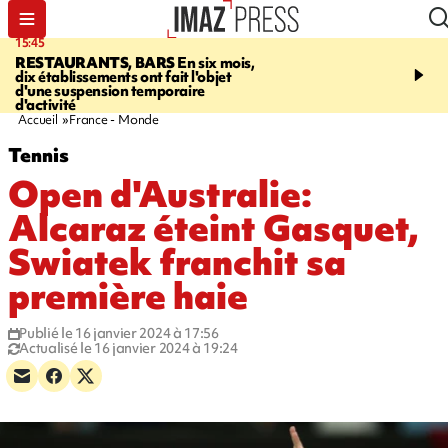
15:45
17:17
RESTAURANTS, BARS
En six mois,
"LE DERNIER REFUG
dix établissements ont fait l'objet
Angeles, un homme vit 
d'une suspension temporaire
panneau publicitaire po
d'activité
promouvoir un film Netf
Accueil
France - Monde
Tennis
Open d'Australie:
Alcaraz éteint Gasquet,
Swiatek franchit sa
première haie
Publié le 16 janvier 2024 à 17:56
Actualisé le 16 janvier 2024 à 19:24