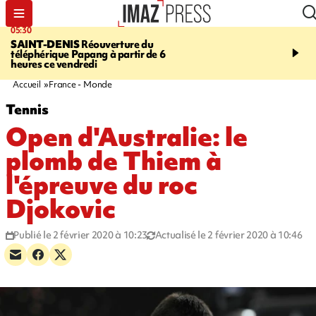
05:30
07:00
SAINT-DENIS
Réouverture du
LA MÉTÉO DAPRÉ M
téléphérique Papang à partir de 6
ROSINA
Un vendredi so
heures ce vendredi
Accueil
France - Monde
Tennis
Open d'Australie: le
plomb de Thiem à
l'épreuve du roc
Djokovic
Publié le 2 février 2020 à 10:23
Actualisé le 2 février 2020 à 10:46