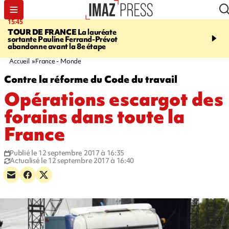
15:45
20:17
TOUR DE FRANCE
La lauréate
À RETENIR CE SOIR
Sé
sortante Pauline Ferrand-Prévot
routière, concours de nou
abandonne avant la 8e étape
du littoral fermée, courr
Darmanin et évacuation
Accueil
France - Monde
Contre la réforme du Code du travail
Opérations escargot des
forains dans toute la
France
Publié le 12 septembre 2017 à 16:35
Actualisé le 12 septembre 2017 à 16:40