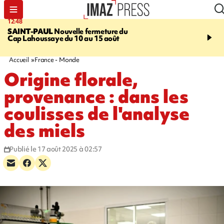
12:48
14:23
SAINT-PAUL
Nouvelle fermeture du
AFRIQUE DU SUD
Aprè
Cap Lahoussaye du 10 au 15 août
massif de migrants, la p
main-d'œuvre dans la na
ciel
Accueil
France - Monde
Origine florale,
provenance : dans les
coulisses de l'analyse
des miels
Publié le 17 août 2025 à 02:57