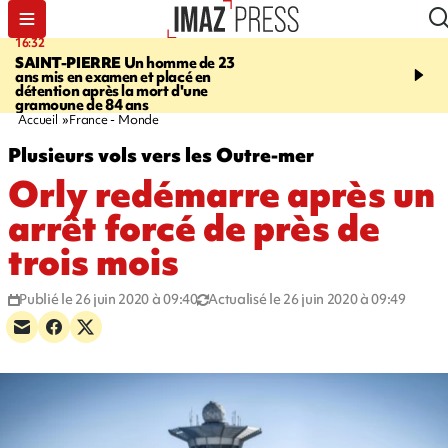
16:32
21:08
SAINT-PIERRE
Un homme de 23
MONDE
Arabie saoudit
ans mis en examen et placé en
et Turquie scellent un p
détention après la mort d'une
défense en pleine guerr
gramoune de 84 ans
Orient
Accueil
France - Monde
Plusieurs vols vers les Outre-mer
Orly redémarre après un
arrêt forcé de près de
trois mois
Publié le 26 juin 2020 à 09:40
Actualisé le 26 juin 2020 à 09:49