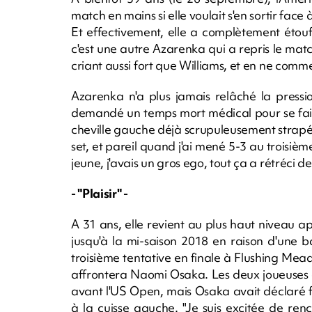
match en mains si elle voulait s'en sortir face 
Et effectivement, elle a complètement étou
c'est une autre Azarenka qui a repris le mat
criant aussi fort que Williams, et en ne comme
Azarenka n'a plus jamais relâché la pressi
demandé un temps mort médical pour se fai
cheville gauche déjà scrupuleusement strapée.
set, et pareil quand j'ai mené 5-3 au troisième
jeune, j'avais un gros ego, tout ça a rétréci 
- "Plaisir" -
A 31 ans, elle revient au plus haut niveau 
jusqu'à la mi-saison 2018 en raison d'une ba
troisième tentative en finale à Flushing Mea
affrontera Naomi Osaka. Les deux joueuses au
avant l'US Open, mais Osaka avait déclaré fo
à la cuisse gauche. "Je suis excitée de ren