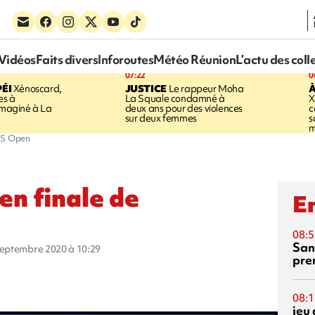
Vidéos
Faits divers
Inforoutes
Météo Réunion
L’actu des coll
07:22
0
ÉI
Xénoscard,
JUSTICE
Le rappeur Moha
À
es à
La Squale condamné à
X
 imaginé à La
deux ans pour des violences
c
sur deux femmes
s
m
'US Open
n finale de
En
08:5
San
 septembre 2020 à 10:29
pre
08:1
jeu 