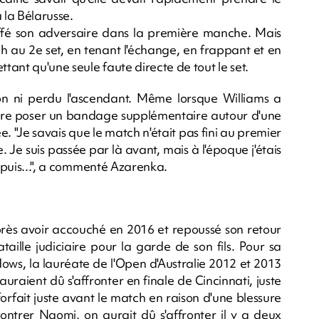
à la Bélarusse.
ffé son adversaire dans la première manche. Mais
ch au 2e set, en tenant l'échange, en frappant et en
ttant qu'une seule faute directe de tout le set.
on ni perdu l'ascendant. Même lorsque Williams a
re poser un bandage supplémentaire autour d'une
 "Je savais que le match n'était pas fini au premier
. Je suis passée par là avant, mais à l'époque j'étais
depuis...", a commenté Azarenka.
après avoir accouché en 2016 et repoussé son retour
taille judiciaire pour la garde de son fils. Pour sa
dows, la lauréate de l'Open d'Australie 2012 et 2013
raient dû s'affronter en finale de Cincinnati, juste
rfait juste avant le match en raison d'une blessure
contrer Naomi, on aurait dû s'affronter il y a deux