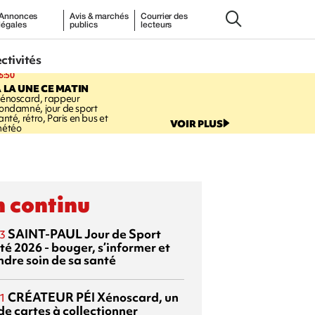
Annonces
Avis & marchés
Courrier des
légales
publics
lecteurs
ectivités
6:50
 LA UNE CE MATIN
énoscard, rappeur
ondamné, jour de sport
anté, rétro, Paris en bus et
VOIR PLUS
étéo
 continu
SAINT-PAUL
Jour de Sport
3
té 2026 - bouger, s’informer et
ndre soin de sa santé
CRÉATEUR PÉI
Xénoscard, un
1
de cartes à collectionner