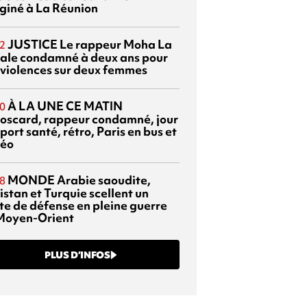
giné à La Réunion
JUSTICE
Le rappeur Moha La
2
ale condamné à deux ans pour
 violences sur deux femmes
À LA UNE CE MATIN
0
oscard, rappeur condamné, jour
port santé, rétro, Paris en bus et
éo
MONDE
Arabie saoudite,
8
istan et Turquie scellent un
te de défense en pleine guerre
Moyen-Orient
PLUS D’INFOS