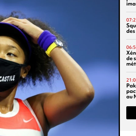
ima
07:2
Squ
des
06:5
Xén
de s
mét
21:0
Pak
pac
au 