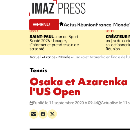
Actus Réunion
France-Monde
MENU
08:53
08:11
SAINT-PAUL
Jour de Sport
CRÉATEUR P
Santé 2026 - bouger,
un jeu de cart
s’informer et prendre soin de
collectionner
sa santé
Réunion
Accueil
France - Monde
Osaka et Azarenka en finale de l
Tennis
Osaka et Azarenka e
l'US Open
Publié le 11 septembre 2020 à 09:44
Actualisé le 11