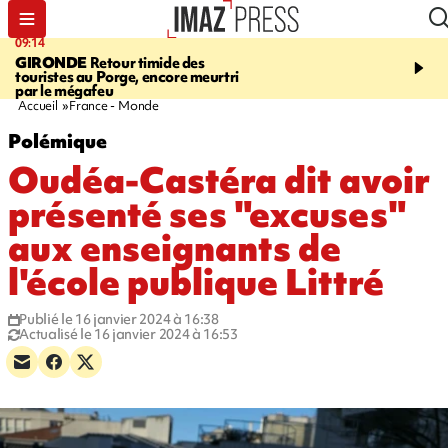
09:14
13:09
GIRONDE
Retour timide des
CONFLIT
Des échanges
touristes au Porge, encore meurtri
font cinq morts en Ukrai
par le mégafeu
Russie
Accueil
France - Monde
Polémique
Oudéa-Castéra dit avoir
présenté ses "excuses"
aux enseignants de
l'école publique Littré
Publié le 16 janvier 2024 à 16:38
Actualisé le 16 janvier 2024 à 16:53