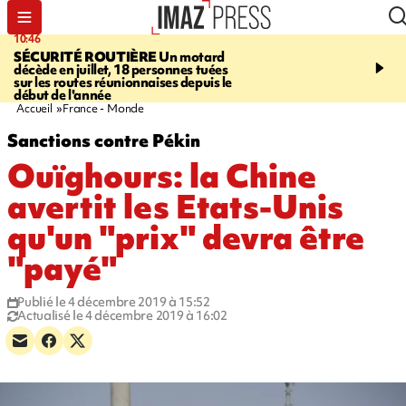
10:46
13:49
SÉCURITÉ ROUTIÈRE
Un motard
JUSTICE
Violences sexu
décède en juillet, 18 personnes tuées
mineurs - un courrier d
sur les routes réunionnaises depuis le
pointe les défaillances 
début de l'année
Accueil
France - Monde
Sanctions contre Pékin
Ouïghours: la Chine
avertit les Etats-Unis
qu'un "prix" devra être
"payé"
Publié le 4 décembre 2019 à 15:52
Actualisé le 4 décembre 2019 à 16:02