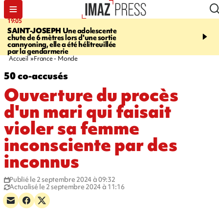
19:05
20:44
SAINT-JOSEPH
Une adolescente
À RETENIR CE SOIR
G
chute de 6 mètres lors d'une sortie
rouée de coups, cycliste,
cannyoning, elle a été hélitreuillée
personne disparue et c
par la gendarmerie
para-natation
Accueil
France - Monde
50 co-accusés
Ouverture du procès
d'un mari qui faisait
violer sa femme
inconsciente par des
inconnus
Publié le 2 septembre 2024 à 09:32
Actualisé le 2 septembre 2024 à 11:16