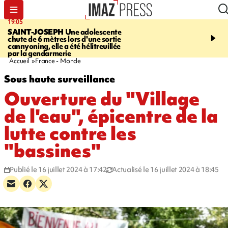
19:05
20:44
SAINT-JOSEPH
Une adolescente
À RETENIR CE SOIR
G
chute de 6 mètres lors d'une sortie
rouée de coups, cycliste,
cannyoning, elle a été hélitreuillée
personne disparue et c
par la gendarmerie
para-natation
Accueil
France - Monde
Sous haute surveillance
Ouverture du "Village
de l'eau", épicentre de la
lutte contre les
"bassines"
Publié le 16 juillet 2024 à 17:42
Actualisé le 16 juillet 2024 à 18:45