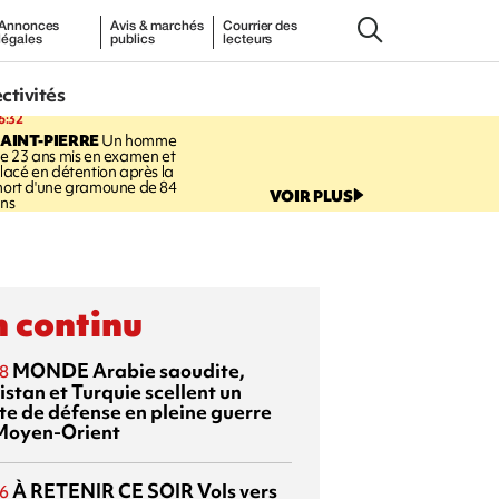
Annonces
Avis & marchés
Courrier des
légales
publics
lecteurs
ectivités
6:32
AINT-PIERRE
Un homme
e 23 ans mis en examen et
lacé en détention après la
ort d'une gramoune de 84
VOIR PLUS
ns
 continu
MONDE
Arabie saoudite,
8
istan et Turquie scellent un
te de défense en pleine guerre
Moyen-Orient
À RETENIR CE SOIR
Vols vers
6