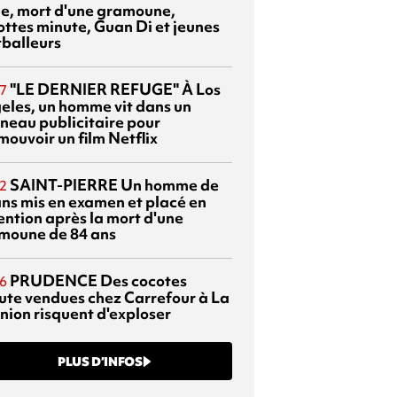
sie, mort d'une gramoune,
ottes minute, Guan Di et jeunes
tballeurs
"LE DERNIER REFUGE"
À Los
7
eles, un homme vit dans un
neau publicitaire pour
mouvoir un film Netflix
SAINT-PIERRE
Un homme de
2
ans mis en examen et placé en
ention après la mort d'une
moune de 84 ans
PRUDENCE
Des cocotes
6
ute vendues chez Carrefour à La
nion risquent d'exploser
PLUS D’INFOS