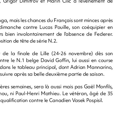
 Grigor Dimitrov et Marin Cilic à l'événement de
onga, mais les chances du Français sont minces après
dimanche contre Lucas Pouille, son coéquipier en
urs bien involontairement de l'absence de Federer.
sition de tête de série N.2.
de la finale de Lille (24-26 novembre) dès son
re le N.1 belge David Goffin, lui aussi en course
s dans le tableau principal, dont Adrian Mannarino,
suivre après sa belle deuxième partie de saison.
ères semaines, sera là aussi mais pas Gaël Monfils,
enou, ni Paul-Henri Mathieu. Le vétéran, âgé de 35
qualification contre le Canadien Vasek Pospisil.