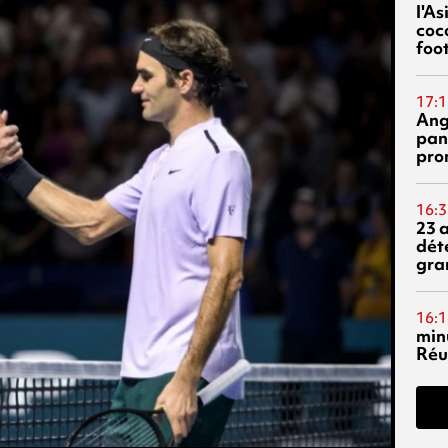
l'A
coc
foo
17:1
Ang
pan
pro
16:3
23 
dét
gra
16:1
min
Réu