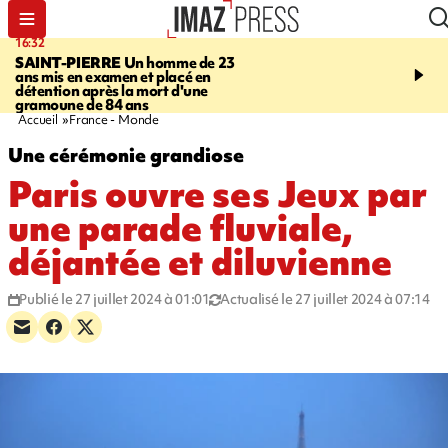
16:32
21:08
SAINT-PIERRE
Un homme de 23
MONDE
Arabie saoudit
ans mis en examen et placé en
et Turquie scellent un p
détention après la mort d'une
défense en pleine guerr
gramoune de 84 ans
Orient
Accueil
France - Monde
Une cérémonie grandiose
Paris ouvre ses Jeux par
une parade fluviale,
déjantée et diluvienne
Publié le 27 juillet 2024 à 01:01
Actualisé le 27 juillet 2024 à 07:14