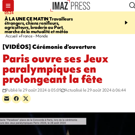
05:24
07:05
À LA UNE CE MATIN
Travailleurs
ETANG-SALÉ
Des chien
étrangers, chiens renifleurs,
mobilisés pour traquer le
agriculteurs, braderie au Port,
d'eau potable. Les vidéo
marche de la mutualité et météo
retrouver sur notre site
Accueil
France - Monde
[VIDÉOS] Cérémonie d’ouverture
Paris ouvre ses Jeux
paralympiques en
prolongeant la fête
Publié le 29 août 2024 à 05:09
Actualisé le 29 août 2024 à 06:44