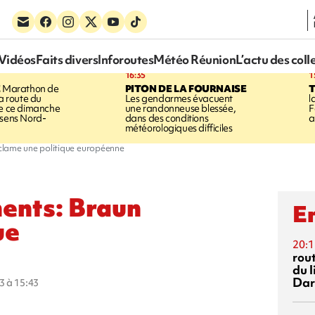
Vidéos
Faits divers
Inforoutes
Météo Réunion
L’actu des coll
16:35
1
E
Marathon de
PITON DE LA FOURNAISE
la route du
Les gendarmes évacuent
l
ée ce dimanche
une randonneuse blessée,
F
 sens Nord-
dans des conditions
a
météorologiques difficiles
clame une politique européenne
ents: Braun
En
ue
20:1
rout
du l
Dar
3 à 15:43