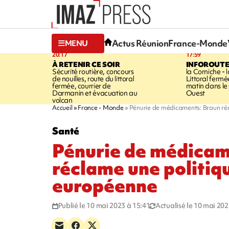
Actus Réunion
France-Monde
MENU
20:17
17:59
À RETENIR CE SOIR
INFOROUT
Sécurité routière, concours
la Corniche - 
de nouilles, route du littoral
Littoral ferm
fermée, courrier de
matin dans le
Darmanin et évacuation au
Ouest
volcan
Accueil
France - Monde
Pénurie de médicaments: Braun ré
Santé
Pénurie de médicam
réclame une politiq
européenne
Publié le 10 mai 2023 à 15:41
Actualisé le 10 mai 202