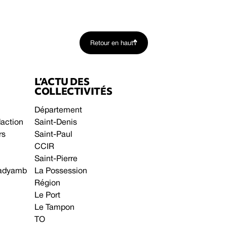
Retour en haut
L’ACTU DES
COLLECTIVITÉS
Département
daction
Saint-Denis
rs
Saint-Paul
CCIR
Saint-Pierre
 gadyamb
La Possession
Région
Le Port
Le Tampon
TO