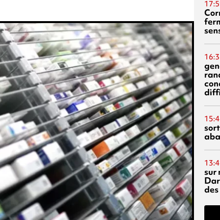
17:5
Corn
fer
sen
16:3
gen
ran
con
diff
15:4
sor
aba
13:4
sur 
Dar
des