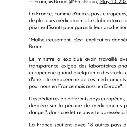
— François Braun (@FrcsBraun)
May 10, 202
La France, comme d'autres pays européens, c
de plusieurs médicaments. Les laboratoires
prix insuffisants pour garantir leur production
"Malheureusement, c'est l'explication donné
Braun.
Le ministre a expliqué avoir travaillé a
transparence exigée des laboratoires phar
européenne quand quelqu'un a des stocks et 
d'une liste européenne de ces médicaments e
pour nous en France mais aussi en Europe".
Des pédiatres de différents pays européens, 
dernière sur la pénurie de médicaments po
danger", dans une lettre ouverte adressée à l
La France soutient, avec 18 autres pays de