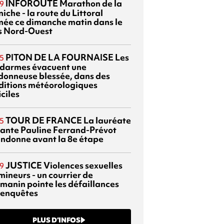
INFOROUTE
Marathon de la
9
iche - la route du Littoral
mée ce dimanche matin dans le
s Nord-Ouest
PITON DE LA FOURNAISE
Les
5
darmes évacuent une
donneuse blessée, dans des
ditions météorologiques
iciles
TOUR DE FRANCE
La lauréate
5
tante Pauline Ferrand-Prévot
ndonne avant la 8e étape
JUSTICE
Violences sexuelles
9
mineurs - un courrier de
manin pointe les défaillances
 enquêtes
PLUS D’INFOS