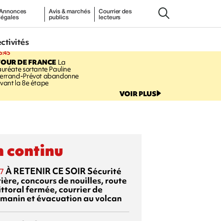
Annonces
Avis & marchés
Courrier des
légales
publics
lecteurs
ectivités
5:45
TOUR DE FRANCE
La
auréate sortante Pauline
errand-Prévot abandonne
vant la 8e étape
VOIR PLUS
 continu
À RETENIR CE SOIR
Sécurité
7
ière, concours de nouilles, route
ittoral fermée, courrier de
manin et évacuation au volcan