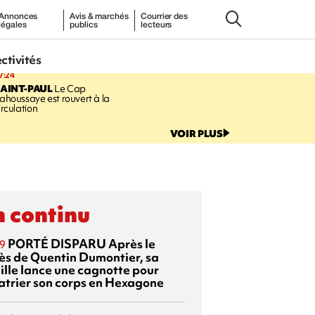
Annonces
Avis & marchés
Courrier des
légales
publics
lecteurs
ectivités
7:24
AINT-PAUL
Le Cap
ahoussaye est rouvert à la
irculation
VOIR PLUS
 continu
PORTÉ DISPARU
Après le
9
ès de Quentin Dumontier, sa
ille lance une cagnotte pour
atrier son corps en Hexagone