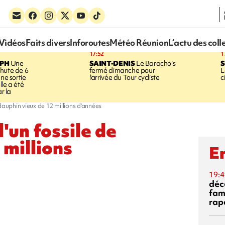
Vidéos
Faits divers
Inforoutes
Météo Réunion
L’actu des coll
17:52
1
EPH
Une
SAINT-DENIS
Le Barachois
S
hute de 6
fermé dimanche pour
L
une sortie
l'arrivée du Tour cycliste
c
le a été
ar la
dauphin vieux de 12 millions d'années
'un fossile de
 millions
En
19:4
déc
fam
rap