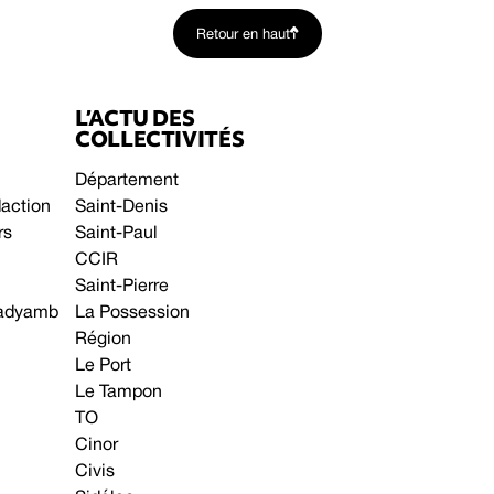
Retour en haut
L’ACTU DES
COLLECTIVITÉS
Département
daction
Saint-Denis
rs
Saint-Paul
CCIR
Saint-Pierre
 gadyamb
La Possession
Région
Le Port
Le Tampon
TO
Cinor
Civis