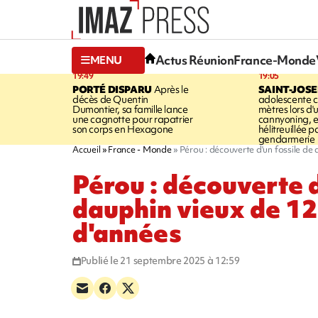
Actus Réunion
France-Monde
MENU
19:49
19:05
PORTÉ DISPARU
Après le
SAINT-JOS
décès de Quentin
adolescente c
Dumontier, sa famille lance
mètres lors d'
une cagnotte pour rapatrier
cannyoning, el
son corps en Hexagone
hélitreuillée p
gendarmerie
Accueil
France - Monde
Pérou : découverte d'un fossile de 
Pérou : découverte d
dauphin vieux de 12
d'années
Publié le 21 septembre 2025 à 12:59