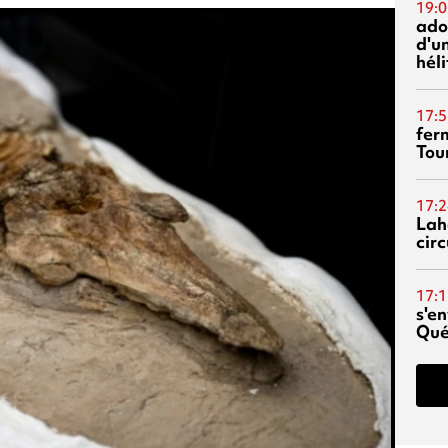
19:0
ado
d'un
hél
17:5
fer
Tour
17:2
Lah
circ
17:1
s'en
Qué