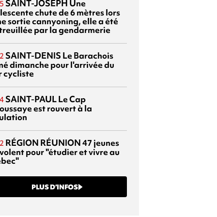
SAINT-JOSEPH
Une
5
lescente chute de 6 mètres lors
e sortie cannyoning, elle a été
itreuillée par la gendarmerie
SAINT-DENIS
Le Barachois
2
mé dimanche pour l'arrivée du
 cycliste
SAINT-PAUL
Le Cap
4
oussaye est rouvert à la
ulation
RÉGION RÉUNION
47 jeunes
2
volent pour "étudier et vivre au
bec"
PLUS D’INFOS