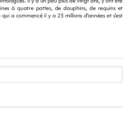
ntologues. Il y a un peu plus de vingt ans, y ont été
aines à quatre pattes, de dauphins, de requins et
ui a commencé il y a 23 millions d'années et s'est