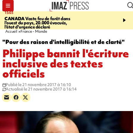
15:03
19:21
CANADA
Vaste feu de forêt dans
CONTRÔLES ROUTIE
l'ouest du pays, 20.000 évacués,
end, 109 infractions rele
l'état d'urgence déclaré
police
Accueil
France - Monde
"Pour des raison d'intelligibilité et de clarté"
Philippe bannit l'écriture
inclusive des textes
officiels
Publié le 21 novembre 2017 à 16:10
Actualisé le 21 novembre 2017 à 16:14