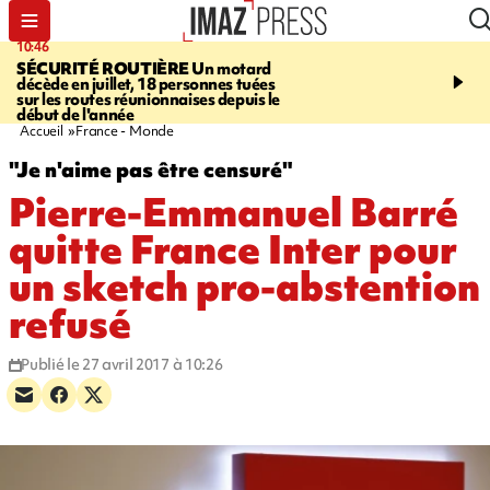
10:46
13:49
SÉCURITÉ ROUTIÈRE
Un motard
JUSTICE
Violences sexu
décède en juillet, 18 personnes tuées
mineurs - un courrier d
sur les routes réunionnaises depuis le
pointe les défaillances 
début de l'année
Accueil
France - Monde
"Je n'aime pas être censuré"
Pierre-Emmanuel Barré
quitte France Inter pour
un sketch pro-abstention
refusé
Publié le 27 avril 2017 à 10:26